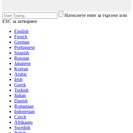
Натиснете enter за търсене или
ESC за затваряне
English
French
German
Portuguese
Spanish
Russian
Japanese
Korean
Arabic
Irish
Greek
Turkish
Italian
Danish
Romanian
Indonesian
Czech
Afrikaans
Swedish
Polish