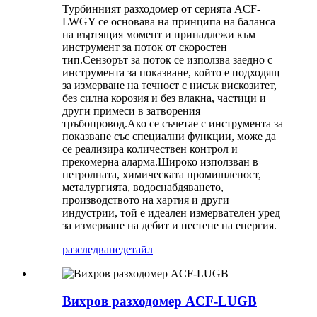
Турбинният разходомер от серията ACF-
LWGY се основава на принципа на баланса
на въртящия момент и принадлежи към
инструмент за поток от скоростен
тип.Сензорът за поток се използва заедно с
инструмента за показване, който е подходящ
за измерване на течност с нисък вискозитет,
без силна корозия и без влакна, частици и
други примеси в затворения
тръбопровод.Ако се съчетае с инструмента за
показване със специални функции, може да
се реализира количествен контрол и
прекомерна аларма.Широко използван в
петролната, химическата промишленост,
металургията, водоснабдяването,
производството на хартия и други
индустрии, той е идеален измервателен уред
за измерване на дебит и пестене на енергия.
разследване
детайл
Вихров разходомер ACF-LUGB