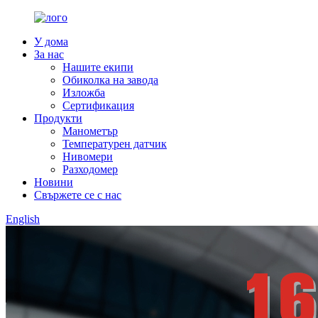
У дома
За нас
Нашите екипи
Обиколка на завода
Изложба
Сертификация
Продукти
Манометър
Температурен датчик
Нивомери
Разходомер
Новини
Свържете се с нас
English