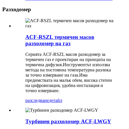
Разходомер
ACF-RSZL термичен масов
разходомер на газ
Серията ACF-RSZL масов разходомер за
термичен газ е проектиран на принципа на
термична дифузия.Инструментът използва
метода на постоянна температурна разлика
за точно измерване на газа.Има
предимствата на малък обем, висока степен
на цифровизация, удобна инсталация и
точно измерване.
разследване
детайл
Турбинен разходомер ACF-LWGY