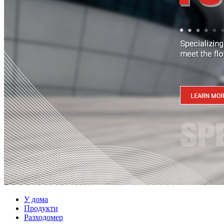
У дома
Продукти
Разходомер