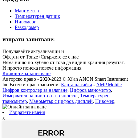
Манометър
Температурен датчик
Нивомери
Разходомер
изпрати запитване:
Получавайте актуализации и
Оферти от Tonze+Свържете се с нас
Няма нищо по-хубаво от това да видиш крайния резултат.
И просто поиска повече информация.
Кликнете за запитване
Авторско право - 2020-2023 © Xi'an ANCN Smart Instrument
lnc.Всички права запазени.
Карта на сайта
-
AMP Mobile
Цифров контролер за налягане
,
Цифров манометър
,
Измервател на нивото на течността
,
Температурен
трансмитер
,
Манометър с цифров дисплей
,
Нивомер
,
Изпратете имейл
x