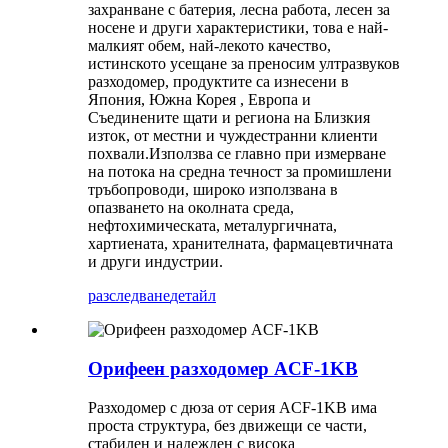
захранване с батерия, лесна работа, лесен за
носене и други характеристики, това е най-
малкият обем, най-лекото качество,
истинското усещане за преносим ултразвуков
разходомер, продуктите са изнесени в
Япония, Южна Корея , Европа и
Съединените щати и региона на Близкия
изток, от местни и чуждестранни клиенти
похвали.Използва се главно при измерване
на потока на средна течност за промишлени
тръбопроводи, широко използвана в
опазването на околната среда,
нефтохимическата, металургичната,
хартиената, хранителната, фармацевтичната
и други индустрии.
разследване
детайл
Орифеен разходомер ACF-1KB
Разходомер с дюза от серия ACF-1KB има
проста структура, без движещи се части,
стабилен и надежден с висока