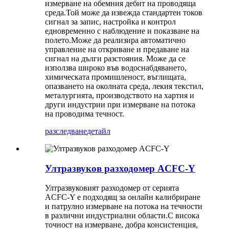
измерване на обемния дебит на проводяща
среда.Той може да извежда стандартен токов
сигнал за запис, настройка и контрол
едновременно с наблюдение и показване на
полето.Може да реализира автоматично
управление на откриване и предаване на
сигнал на дълги разстояния. Може да се
използва широко във водоснабдяването,
химическата промишленост, въглищата,
опазването на околната среда, лекия текстил,
металургията, производството на хартия и
други индустрии при измерване на потока
на проводима течност.
разследване
детайл
Ултразвуков разходомер ACFC-Y
Ултразвуковият разходомер от серията
ACFC-Y е подходящ за онлайн калибриране
и патрулно измерване на потока на течности
в различни индустриални области.С висока
точност на измерване, добра консистенция,