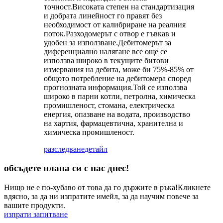
точност.Високата степен на стандартизация
и добрата линейност го правят без
необходимост от калибриране на реалния
поток.Разходомерът с отвор е гъвкав и
удобен за използване.Дебитомерът за
диференциално налягане все още се
използва широко в текущите битови
измервания на дебита, може би 75%-85% от
общото потребление на дебитомера според
прогнозната информация.Той се използва
широко в парни котли, петролна, химическа
промишленост, стомана, електрическа
енергия, опазване на водата, производство
на хартия, фармацевтична, хранителна и
химическа промишленост.
разследване
детайл
обсъдете плана си с нас днес!
Нищо не е по-хубаво от това да го държите в ръка!Кликнете
вдясно, за да ни изпратите имейл, за да научим повече за
вашите продукти.
изпрати запитване