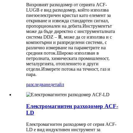
Вихровият разходомер от серията ACF-
LUGB е вид разходомер, който използва
пиезоелектричен кристал като елемент за
откриване и извежда стандартен сигнал,
пропорционален на дебита.Инструментът
може да бъде директно с инструменталната
система DDZ – Ⅲ, може да се използва и с
компютърни и разпределени системи, с
различно измерване на параметрите на
средния поток.Широко използван в
петролната, химическата промишленост,
металургията, отоплението и други
отдели.Измерете потока на течност, газ и
пара.
разследване
детайл
Електромагнитен разходомер ACF-
LD
Електромагнитен разходомер от серия ACF-
LD е вид индуктивен инструмент за